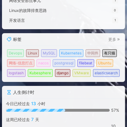
网络安全那点事儿
1
Linux的故障排查思路
0
开发语言
1
标签
更多
Devops
Linux
MySQL
Kubernetes
中间件
有只猫
网络-信息打点
nacos
postgresql
filebeat
Ubuntu
logstash
Kubesphere
django
VMware
elasticsearch
人生倒计时
13
今日已经过去
小时
57%
7
这周已经过去
天
10