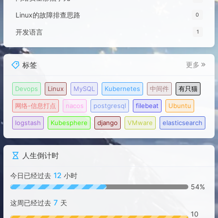
Linux的故障排查思路
0
开发语言
1
标签
更多
Devops
Linux
MySQL
Kubernetes
中间件
有只猫
网络-信息打点
nacos
postgresql
filebeat
Ubuntu
logstash
Kubesphere
django
VMware
elasticsearch
人生倒计时
12
今日已经过去
小时
54%
7
这周已经过去
天
10