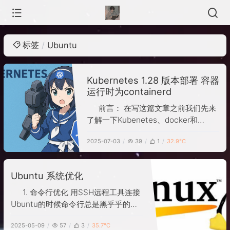
标签
Ubuntu
Kubernetes 1.28 版本部署 容器
运行时为containerd
前言： 在写这篇文章之前我们先来
了解一下Kubenetes、docker和
containerd的爱恨情仇吧 首先我们要
2025-07-03
39
1
32.9℃
知道他们各自是干什么的？ docker：
一个完整的容器平台，用来构建镜像、
运行容器、打包发布等。
Ubuntu 系统优化
containerd：是docker拆出来专注于
容器运行的底层引擎 kubenete
1. 命令行优化 用SSH远程工具连接
Ubuntu的时候命令行总是黑乎乎的，
看着很难受，所以我想让命令行变成彩
2025-05-09
57
3
35.7℃
色的，一开始我以为Ubuntu系统和