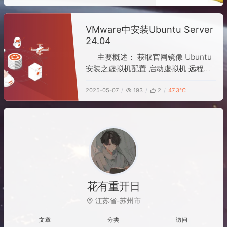
Centos一样修改一下 /etc/profile 里
面的环境变量就可以了，但是还是不太
VMware中安装Ubuntu Server
行，Ubuntu每次连接都会失效，后来
24.04
在网上查了一些资料才知道PS
主要概述： 获取官网镜像 Ubuntu
安装之虚拟机配置 启动虚拟机 远程连
接 网卡优化 1. 获取官网镜像
2025-05-07
193
2
47.3℃
https://cn.ubuntu.com/download
花有重开日
江苏省-苏州市
文章
分类
访问