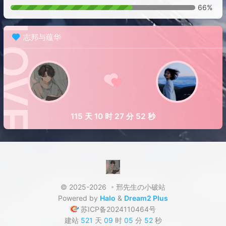
66%
志邦与蕴华
115 天 10 时 27 分 52 秒
© 2025-2026
邢先生の小破站
Powered by
Halo
&
Dream2 Plus
苏ICP备2024110464号
建站
521
天
09
时
05
分
52
秒