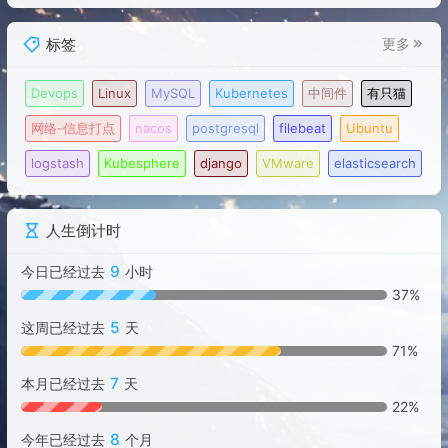
标签
更多
Devops
Linux
MySQL
Kubernetes
中间件
有只猫
网络-信息打点
nacos
postgresql
filebeat
Ubuntu
logstash
Kubesphere
django
VMware
elasticsearch
人生倒计时
9
今日已经过去
小时
37%
5
这周已经过去
天
71%
7
本月已经过去
天
22%
8
今年已经过去
个月