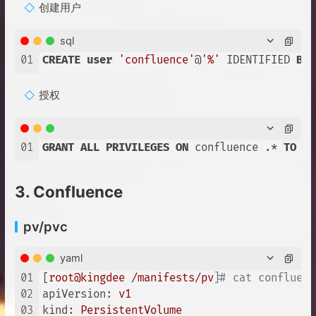
创建用户
sql
01
CREATE
user
'confluence'
@
'%'
 IDENTIFIED 
BY
授权
01
GRANT
ALL
PRIVILEGES
ON
 confluence .* 
TO
'c
3. Confluence
pv/pvc
yaml
01
[
root@kingdee
/manifests/pv
]
# cat confluenc
02
apiVersion:
v1
03
kind:
PersistentVolume