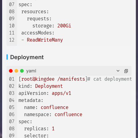
07
spec:
08
resources:
09
requests:
10
storage:
200Gi
11
accessModes:
12
-
ReadWriteMany
Deployment
yaml
01
[
root@kingdee
/manifests
]
# cat deployments/
02
kind:
Deployment
03
apiVersion:
apps/v1
04
metadata:
05
name:
confluence
06
namespace:
confluence
07
spec:
08
replicas:
1
09
selector: