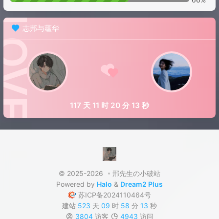
志邦与蕴华
117 天 11 时 20 分 14 秒
© 2025-2026
邢先生の小破站
Powered by
Halo
&
Dream2 Plus
苏ICP备2024110464号
建站
523
天
09
时
58
分
14
秒
3804
访客
4943
访问