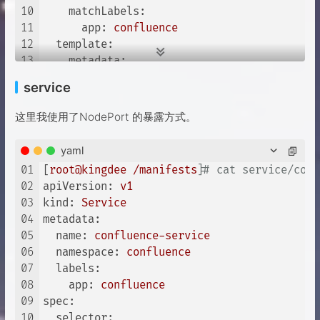
10
matchLabels:
11
app:
confluence
12
template:
13
metadata:
14
labels:
service
15
app:
confluence
16
spec:
这里我使用了NodePort 的暴露方式。
17
containers:
18
-
name:
confluence
yaml
19
image:
192.168
.0
.77
:32237/haxqer/co
01
[
root@kingdee
/manifests
]
# cat service/conf
20
imagePullPolicy:
IfNotPresent
02
apiVersion:
v1
21
ports:
03
kind:
Service
22
-
containerPort:
8090
04
metadata:
23
name:
web
05
name:
confluence-service
24
protocol:
TCP
06
namespace:
confluence
25
volumeMounts:
07
labels:
26
-
name:
confluence-data
08
app:
confluence
27
mountPath:
/var/confluence
09
spec:
28
volumes:
10
selector: