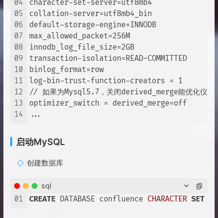
04
character-set-server=utf8mb4 

05
collation-server=utf8mb4_bin

06
default-storage-engine=INNODB

07
max_allowed_packet=256M 

08
innodb_log_file_size=2GB

09
transaction-isolation=READ-COMMITTED

10
binlog_format=row

11
log-bin-trust-function-creators = 1

12
// 如果为Mysql5.7，关闭derived_merge能优化仪
13
optimizer_switch = derived_merge=off

14
启动MySQL
创建数据库
sql
01
CREATE
 DATABASE confluence 
CHARACTER
SET
 ut