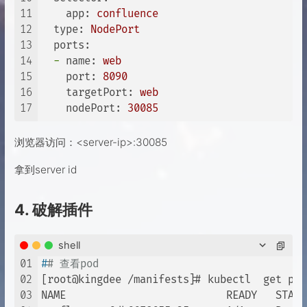
29
-
name:
confluence-data
11
app:
confluence
30
persistentVolumeClaim:
12
type:
NodePort
31
claimName:
confluence-k8s-pvc
13
ports:
14
-
name:
web
15
port:
8090
16
targetPort:
web
17
nodePort:
30085
浏览器访问：<server-ip>:30085
拿到server id
4. 破解插件
shell
01
#
# 查看pod
02
[root@kingdee /manifests]# kubectl  get pod
03
NAME                          READY   STATU