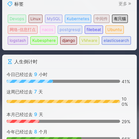
标签
更多
Devops
Linux
MySQL
Kubernetes
中间件
有只猫
网络-信息打点
nacos
postgresql
filebeat
Ubuntu
logstash
Kubesphere
django
VMware
elasticsearch
人生倒计时
9
今日已经过去
小时
41%
7
这周已经过去
天
10
0%
9
本月已经过去
天
29%
8
今年已经过去
个月
66%