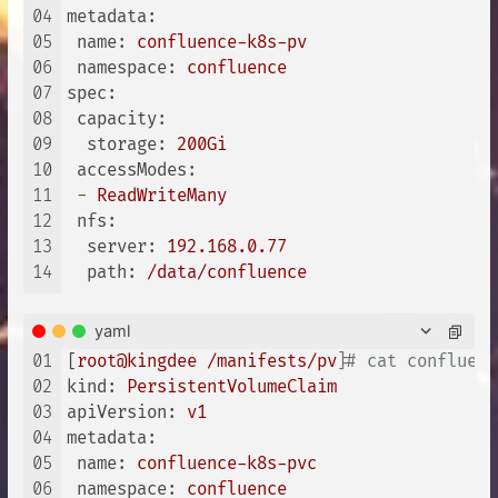
04
metadata:
05
name:
confluence-k8s-pv
06
namespace:
confluence
07
spec:
08
capacity:
09
storage:
200Gi
10
accessModes:
11
-
ReadWriteMany
12
nfs:
13
server:
192.168
.0
.77
14
path:
/data/confluence
yaml
01
[
root@kingdee
/manifests/pv
]
# cat confluenc
02
kind:
PersistentVolumeClaim
03
apiVersion:
v1
04
metadata:
05
name:
confluence-k8s-pvc
06
namespace:
confluence