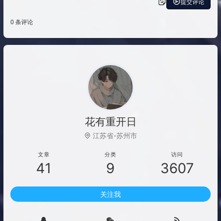
花有重开日
江苏省-苏州市
文章
分类
访问
41
9
3607
关注我